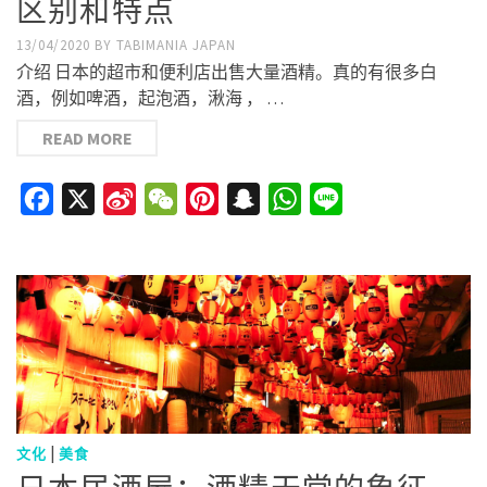
区别和特点
13/04/2020
BY
TABIMANIA JAPAN
介绍 日本的超市和便利店出售大量酒精。真的有很多白
酒，例如啤酒，起泡酒，湫海 ， …
READ MORE
Facebook
X
Sina
WeChat
Pinterest
Snapchat
WhatsApp
Line
Weibo
|
文化
美食