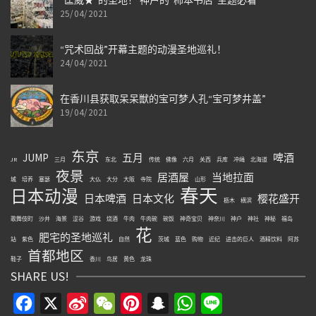
“匡威★”的圣地！ 神户的“柿本书店”主题必看
25/04/2021
“咒术回战”开幕主题的动漫圣地巡礼！
24/04/2021
在香川县获取呆呆獣的宝可梦人孔“宝可梦井盖”
19/04/2021
东京
JUMP
五月
啤酒
JR
三月
东北
传统
佛像
六月
关西
兵库
冲绳
北海道
夜景
居酒屋
当地拉面
城
培养
塞瑟
大仏
大分
大阪
寺院
山形
春天
日本动漫
日本啤酒
日本文化
樱花盛开
枥木
横滨
歌舞伎町
沙井
海景
涩谷
游戏
烧酒
牛肉
牛肉碗
碗饭
神奇宝贝
神奈川
神户
神社
神秘
福岛
花
肥宅的圣地巡礼
站
紫色
自然
茨城
蓝色
购物
近纪
进击的巨人
酒精饮料
阿苏
首都地区
鞋子
香川
鸟居
黄色
龙珠
SHARE US!
Facebook
X
Sina
WeChat
Pinterest
Snapchat
WhatsApp
Line