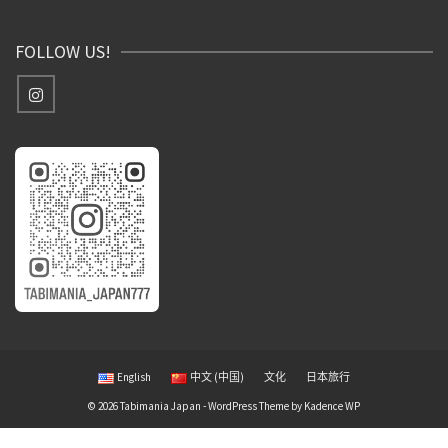
Weibo
FOLLOW US!
English
中文 (中国)
文化
日本旅行
© 2026 Tabimania Japan - WordPress Theme by
Kadence WP