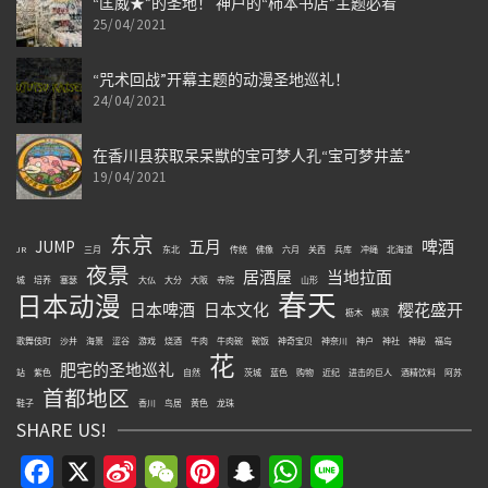
“匡威★”的圣地！ 神户的“柿本书店”主题必看
25/04/2021
“咒术回战”开幕主题的动漫圣地巡礼！
24/04/2021
在香川县获取呆呆獣的宝可梦人孔“宝可梦井盖”
19/04/2021
东京
JUMP
五月
啤酒
JR
三月
东北
传统
佛像
六月
关西
兵库
冲绳
北海道
夜景
居酒屋
当地拉面
城
培养
塞瑟
大仏
大分
大阪
寺院
山形
春天
日本动漫
日本啤酒
日本文化
樱花盛开
枥木
横滨
歌舞伎町
沙井
海景
涩谷
游戏
烧酒
牛肉
牛肉碗
碗饭
神奇宝贝
神奈川
神户
神社
神秘
福岛
花
肥宅的圣地巡礼
站
紫色
自然
茨城
蓝色
购物
近纪
进击的巨人
酒精饮料
阿苏
首都地区
鞋子
香川
鸟居
黄色
龙珠
SHARE US!
Facebook
X
Sina
WeChat
Pinterest
Snapchat
WhatsApp
Line