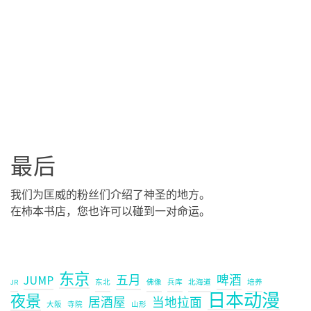
最后
我们为匡威的粉丝们介绍了神圣的地方。
在柿本书店，您也许可以碰到一对命运。
东京
JUMP
五月
啤酒
JR
东北
佛像
兵库
北海道
培养
日本动漫
夜景
居酒屋
当地拉面
大阪
寺院
山形