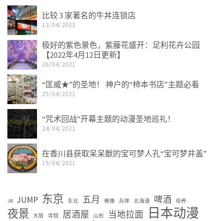
比较 3 家著名的牛丼连锁店
13/04/2022
极好的紫色景色，紫藤花盛开：足利花卉公园
【2022年4月12日更新】
26/04/2021
“匡威★”的圣地！ 神户的“柿本书店”主题必看
25/04/2021
“咒术回战”开幕主题的动漫圣地巡礼！
24/04/2021
在香川县获取呆呆獣的宝可梦人孔“宝可梦井盖”
19/04/2021
东京
JUMP
五月
啤酒
JR
东北
佛像
兵库
北海道
培养
日本动漫
夜景
居酒屋
当地拉面
大阪
寺院
山形