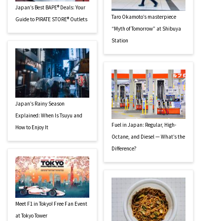
Japan’s Best BAPE® Deals: Your
Taro Okamoto’s masterpiece
Guide to PIRATE STORE® Outlets
“Myth of Tomorrow” at Shibuya
Station
Japan’s Rainy Season
Explained: When Is Tsuyu and
Fuel in Japan: Regular, High-
How to Enjoy It
Octane, and Diesel — What’s the
Difference?
Meet F1 in Tokyo! Free Fan Event
at Tokyo Tower