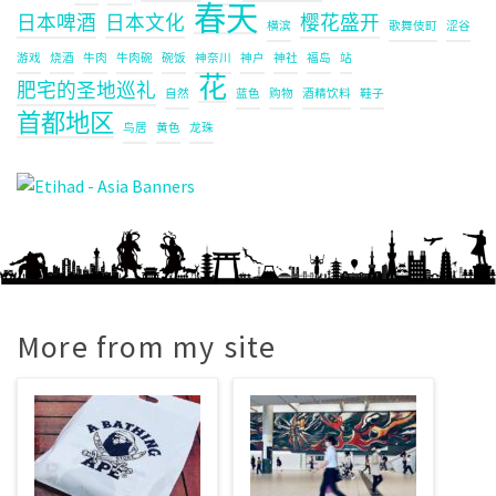
春天
日本啤酒
日本文化
樱花盛开
横滨
歌舞伎町
涩谷
游戏
烧酒
牛肉
牛肉碗
碗饭
神奈川
神户
神社
福岛
站
花
肥宅的圣地巡礼
自然
蓝色
购物
酒精饮料
鞋子
首都地区
鸟居
黄色
龙珠
More from my site