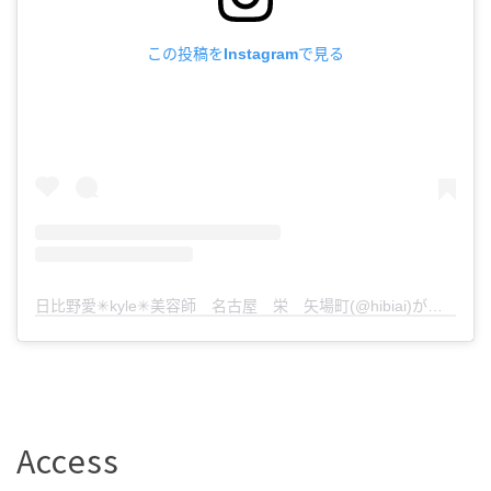
この投稿をInstagramで見る
日比野愛✳︎kyle✳︎美容師 名古屋 栄 矢場町(@hibiai)がシェアした投稿
Access