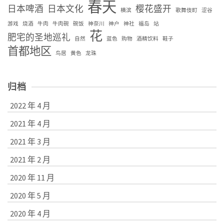
春天
日本啤酒
日本文化
樱花盛开
横滨
歌舞伎町
涩谷
游戏
烧酒
牛肉
牛肉碗
碗饭
神奈川
神户
神社
福岛
站
花
肥宅的圣地巡礼
自然
蓝色
购物
酒精饮料
鞋子
首都地区
鸟居
黄色
龙珠
归档
2022 年 4 月
2021 年 4 月
2021 年 3 月
2021 年 2 月
2020 年 11 月
2020 年 5 月
2020 年 4 月