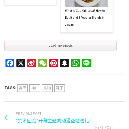
What Is Cup Yakisoba? How to
Eat It and 3 Popular Brands in
Japan
Load more posts
Facebook
X
Sina
WeChat
Pinterest
Snapchat
WhatsApp
Line
Weibo
TAGS:
兵库
神户
购物
鞋子
PREVIOUS POST
“咒术回战”开幕主题的动漫圣地巡礼！
NEXT POST