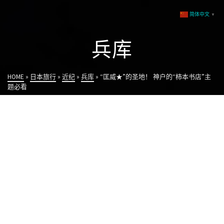
简体中文
▼
兵库
HOME
»
日本旅行
»
近纪
»
兵库
»
“匡威★”的圣地！ 神户的“柿本书店”主
题必看