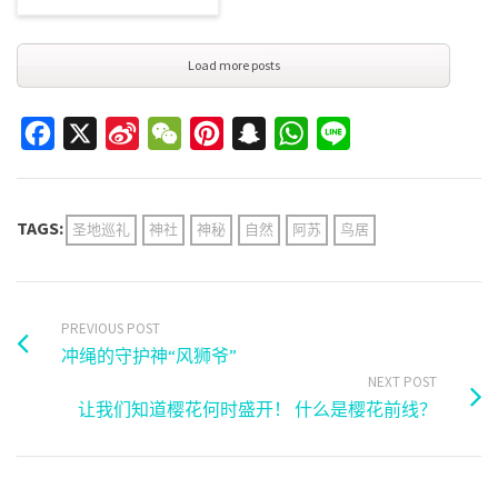
Load more posts
Facebook
X
Sina
WeChat
Pinterest
Snapchat
WhatsApp
Line
Weibo
TAGS:
圣地巡礼
神社
神秘
自然
阿苏
鸟居
PREVIOUS POST
冲绳的守护神“风狮爷”
NEXT POST
让我们知道樱花何时盛开！ 什么是樱花前线？