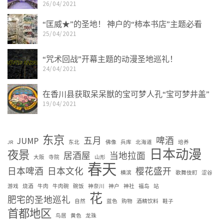
26/04/2021
“匡威★”的圣地！ 神户的“柿本书店”主题必看
25/04/2021
“咒术回战”开幕主题的动漫圣地巡礼！
24/04/2021
在香川县获取呆呆獣的宝可梦人孔“宝可梦井盖”
19/04/2021
东京
JUMP
五月
啤酒
JR
东北
佛像
兵库
北海道
培养
日本动漫
夜景
居酒屋
当地拉面
大阪
寺院
山形
春天
日本啤酒
日本文化
樱花盛开
横滨
歌舞伎町
涩谷
游戏
烧酒
牛肉
牛肉碗
碗饭
神奈川
神户
神社
福岛
站
花
肥宅的圣地巡礼
自然
蓝色
购物
酒精饮料
鞋子
首都地区
鸟居
黄色
龙珠