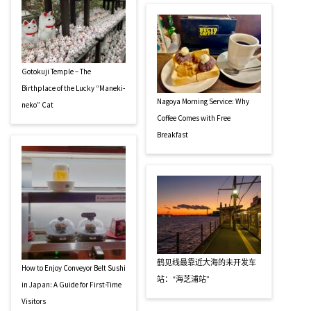
Gotokuji Temple – The
Birthplace of the Lucky “Maneki-
Nagoya Morning Service: Why
neko” Cat
Coffee Comes with Free
Breakfast
鹤见线最靠近大海的未开发车
How to Enjoy Conveyor Belt Sushi
站：“海芝浦站”
in Japan: A Guide for First-Time
Visitors