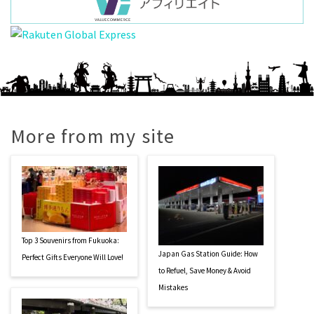
More from my site
Top 3 Souvenirs from Fukuoka:
Japan Gas Station Guide: How
Perfect Gifts Everyone Will Love!
to Refuel, Save Money & Avoid
Mistakes