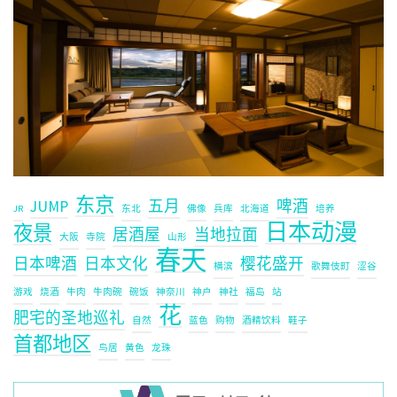
东京
JUMP
五月
啤酒
JR
东北
佛像
兵库
北海道
培养
日本动漫
夜景
居酒屋
当地拉面
大阪
寺院
山形
春天
日本啤酒
日本文化
樱花盛开
横滨
歌舞伎町
涩谷
游戏
烧酒
牛肉
牛肉碗
碗饭
神奈川
神户
神社
福岛
站
花
肥宅的圣地巡礼
自然
蓝色
购物
酒精饮料
鞋子
首都地区
鸟居
黄色
龙珠