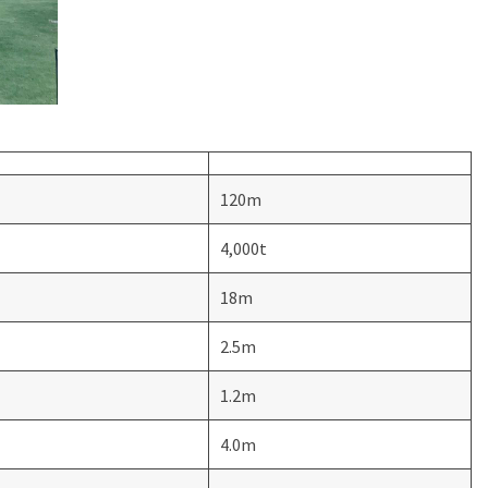
120m
4,000t
18m
2.5m
1.2m
4.0m