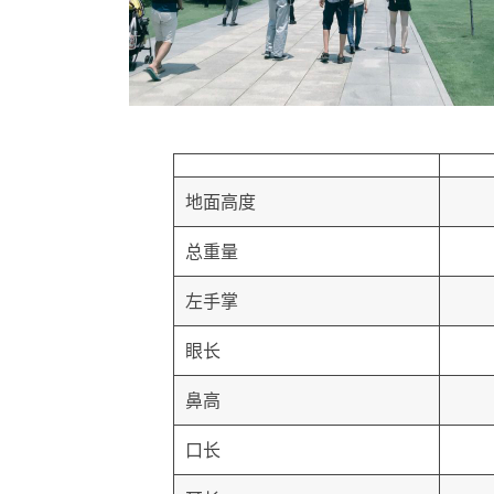
地面高度
总重量
左手掌
眼长
鼻高
口长